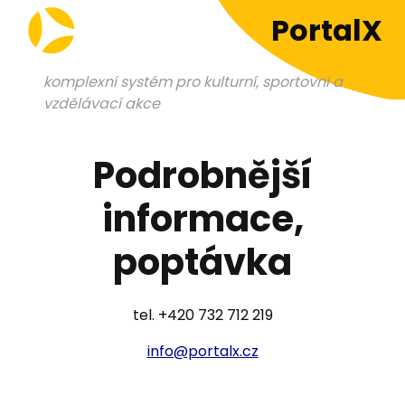
PortalX
komplexní systém pro kulturní, sportovní a
vzdělávací akce
Podrobnější
informace,
poptávka
tel. +420 732 712 219
info@portalx.cz