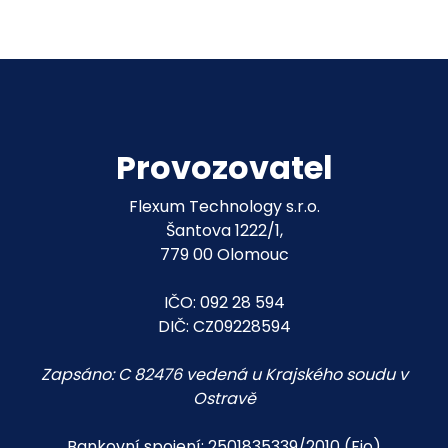
Provozovatel
Flexum Technology s.r.o.
Šantova 1222/1,
779 00 Olomouc
IČO: 092 28 594
DIČ: CZ09228594
Zapsáno: C 82476 vedená u Krajského soudu v
Ostravě
Bankovní spojení: 2501835339/2010 (Fio)